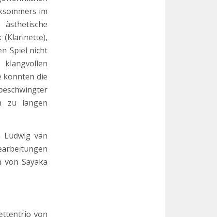
iksommers im
 ästhetische
(Klarinette),
n Spiel nicht
klangvollen
e konnten die
beschwingter
n zu langen
n Ludwig van
earbeitungen
n von Sayaka
ettentrio von