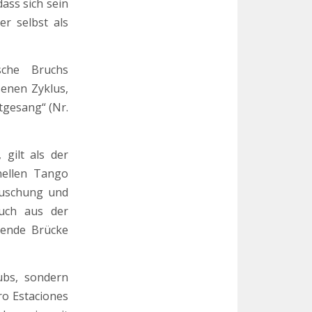
dass sich sein
r selbst als
sche Bruchs
senen Zyklus,
tgesang“ (Nr.
 gilt als der
nellen Tango
täuschung und
auch aus der
rende Brücke
ubs, sondern
ro Estaciones