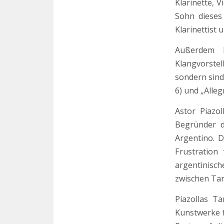
Klarinette, V
Sohn dieses
Klarinettist 
Außerdem k
Klangvorstel
sondern sind
6) und „Alleg
Astor Piazol
Begründer d
Argentino. D
Frustration
argentinisc
zwischen Tan
Piazollas T
Kunstwerke f