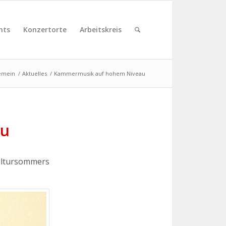
nts
Konzertorte
Arbeitskreis
emein
/
Aktuelles
/
Kammermusik auf hohem Niveau
au
Kultursommers