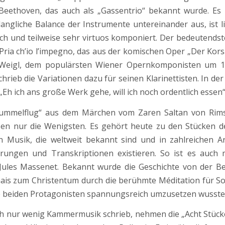
eethoven, das auch als „Gassentrio“ bekannt wurde. Es 
langliche Balance der Instrumente untereinander aus, ist 
sch und teilweise sehr virtuos komponiert. Der bedeutendste
Pria ch’io l’impegno, das aus der komischen Oper „Der Kors
Weigl, dem populärsten Wiener Opernkomponisten um 1
hrieb die Variationen dazu für seinen Klarinettisten. In der
„Eh ich ans große Werk gehe, will ich noch ordentlich essen
ummelflug“ aus dem Märchen vom Zaren Saltan von Rim
sen nur die Wenigsten. Es gehört heute zu den Stücken d
n Musik, die weltweit bekannt sind und in zahlreichen A
erungen und Transkriptionen existieren. So ist es auch 
 Jules Massenet. Bekannt wurde die Geschichte von der B
ais zum Christentum durch die berühmte Méditation für So
ie beiden Protagonisten spannungsreich umzusetzen wusste
 nur wenig Kammermusik schrieb, nehmen die „Acht Stücke,