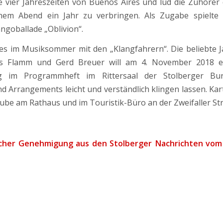
e vier Jahreszeiten von Buenos Aires und lud die Zuhörer 
nem Abend ein Jahr zu verbringen. Als Zugabe spielte 
goballade „Oblivion“.
es im Musiksommer mit den „Klangfahrern“. Die beliebte 
s Flamm und Gerd Breuer will am 4. November 2018 e
g im Programmheft im Rittersaal der Stolberger Bu
 Arrangements leicht und verständlich klingen lassen. Kart
ube am Rathaus und im Touristik-Büro an der Zweifaller St
icher Genehmigung aus den Stolberger Nachrichten vom