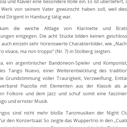
iola und Klavier eine besondere Rolle ein. Es ist überliefert, 
 Werk von seinem Vater gewünscht haben soll, weil diese
und Dirigent in Hamburg tätig war.
am die weiche Altlage von Klarinette und Brat
lungen entgegen. Die acht Stücke bilden keinen geschlos
 auch einzeln sehr hörenswerte Charakterbilder, wie „Nach
ro vivace, ma non troppo“ (Nr. 7) in Stolberg zeigten.
la, ein argentinischer Bandoneon-Spieler und Komponist,
es Tango Nuevo, einer Weiterentwicklung des traditio
ie Grundstimmung voller Traurigkeit, Verzweiflung, Ent
 verband Piazolla mit Elementen aus der Klassik als 
hen Folkore und dem Jazz und schuf somit eine faszinie
go und ernster Musik.
angos sind nicht mehr bloße Tanzmusiken der Night Cl
ür den Konzertsaal. So zeigte das Wuppertrio in den „Cuat