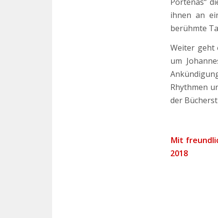
Portenas“ di
ihnen an ei
berühmte Tan
Weiter geht 
um Johanne
Ankündigun
Rhythmen und
der Bücherst
Mit freundl
2018