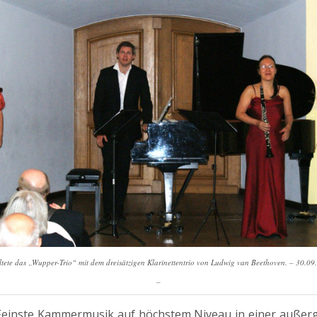
tete das „Wupper-Trio“ mit dem dreisätzigen Klarinettentrio von Ludwig van Beethoven. – 30.09.
–
einste Kammermusik auf höchstem Niveau in einer außer