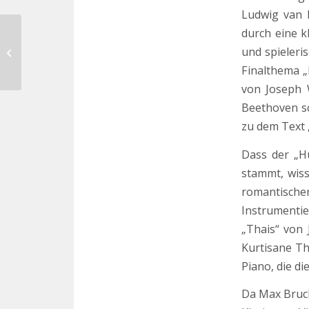
Ludwig van B
durch eine k
Zugängliche Klassik beim
und spieleri
Musiksommer
Finalthema „
von Joseph 
Beethoven sc
zu dem Text 
Dass der „H
stammt, wis
romantische
Instrumenti
„Thais“ von
Kurtisane Th
Piano, die d
Da Max Bruch