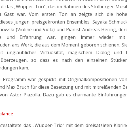
ot das „Wupper-Trio“, das im Rahmen des Stolberger Mus
zu Gast war. Vom ersten Ton an zeigte sich die hohe
dieses jungen preisgekrönten Ensembles. Sayaka Schmuck 
owski (Violine und Viola) und Pianist Andreas Hering, dere
e und Erfahrung war, gingen immer wieder mit 
uden ans Werk, die aus dem Moment geboren schienen. Si
t unglaublicher Virtuosität, magischem Dialog und 
it überzeugen, so dass es nach den einzelnen Stücke
undungen kam.
le Programm war gespickt mit Originalkompositionen vo
nd Max Bruch für diese Besetzung und mit mitreißenden B
von Astor Piazolla. Dazu gab es charmante Einführunge
alance
estaltete das „Wupper-Trio“ mit dem dreisätzigen Klarin