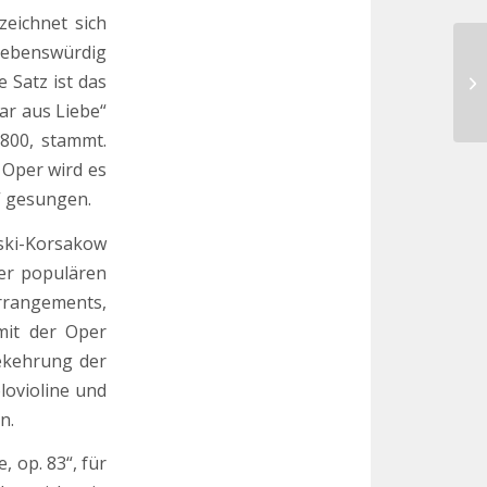
zeichnet sich
liebenswürdig
Ge
 Satz ist das
de
ar aus Liebe“
800, stammt.
 Oper wird es
“ gesungen.
ski-Korsakow
er populären
rrangements,
mit der Oper
ekehrung der
lovioline und
n.
 op. 83“, für