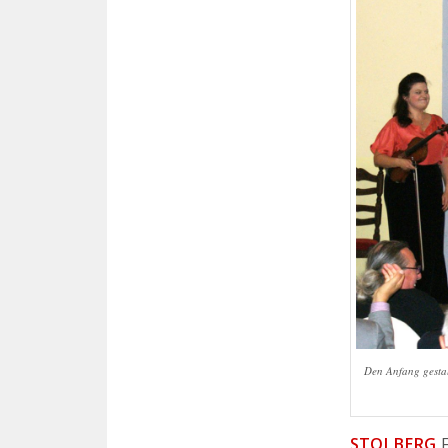
Den Anfang gestal
STOLBERG
F