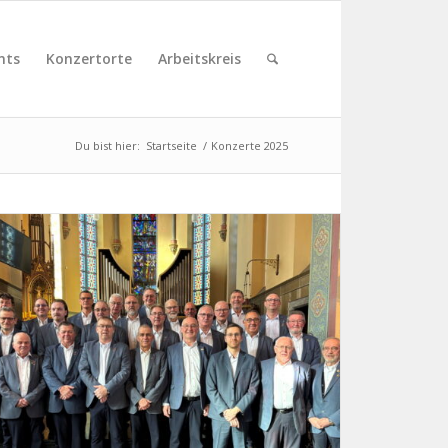
nts
Konzertorte
Arbeitskreis
Du bist hier:
Startseite
/
Konzerte 2025