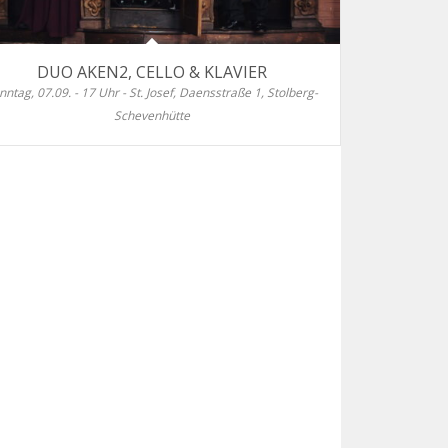
DUO AKEN2, CELLO & KLAVIER
nntag, 07.09. - 17 Uhr - St. Josef, Daensstraße 1, Stolberg-
Schevenhütte