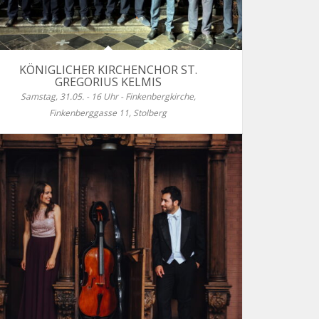
KÖNIGLICHER KIRCHENCHOR ST.
GREGORIUS KELMIS
Samstag, 31.05. - 16 Uhr - Finkenbergkirche,
Finkenberggasse 11, Stolberg