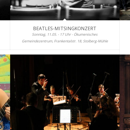
BEATLES-MITSINGKONZERT
Sonntag, 11.05. - 17 Uhr - Ökumenisches
Gemeindezentrum, Frankentalstr. 18, Stolberg-Mühle